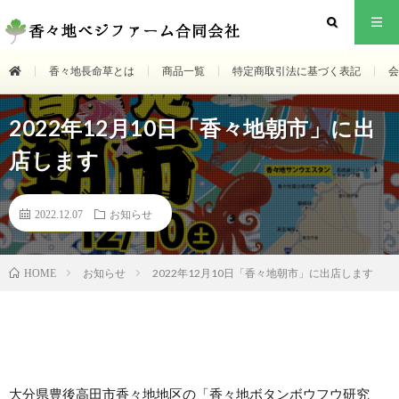
香々地長命草とは
商品一覧
特定商取引法に基づく表記
会
2022年12月10日「香々地朝市」に出
店します
2022.12.07
お知らせ
お知らせ
2022年12月10日「香々地朝市」に出店します
HOME
大分県豊後高田市香々地地区の「香々地ボタンボウフウ研究